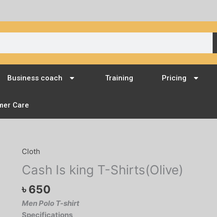
Business coach
Training
Pricing
mer Care
Cloth
Cash
Is
Cash Is king T-Shirts(Olive)
king
৳
650
T-
Shirts(Olive)
Men Polo T-shirt
quantity
Specifications