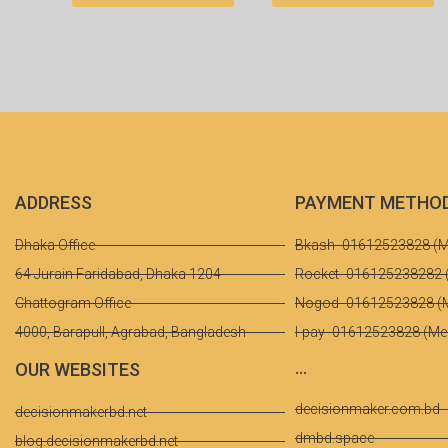
ADDRESS
PAYMENT METHO
Dhaka Office-
Bkash- 01612523828 (M
64 Jurain Faridabad, Dhaka 1204
Rocket- 016125238282 
Chattogram Office
Nogod- 01612523828 (
4000, Barapull, Agrabad, Bangladesh
I-pay- 01612523828 (Me
...
OUR WEBSITES
decisionmaker.com.bd
decisionmakerbd.net
dmbd.space
blog.decisionmakerbd.net