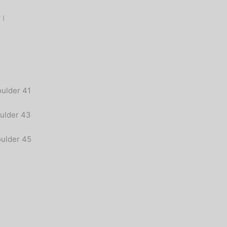
শ।
oulder 41
oulder 43
oulder 45