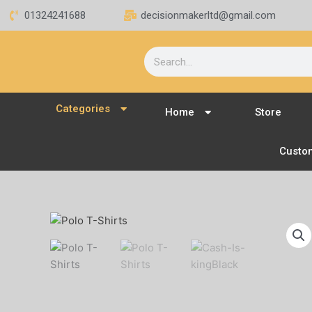
Skip
01324241688
decisionmakerltd@gmail.com
to
content
Search
Categories
Home
Store
Custo