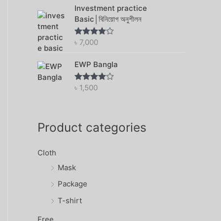
Investment practice
Basic│বিনিয়োগ অনুশীলন
৳
7,000
Rated
4.56
out of 5
EWP Bangla
৳
1,500
Rated
4.00
out
of 5
Product categories
Cloth
Mask
Package
T-shirt
Free