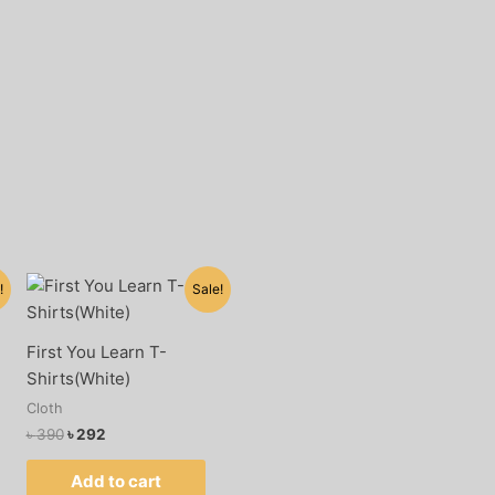
Original
Current
!
Sale!
price
price
was:
is:
৳ 390.
৳ 292.
First You Learn T-
Shirts(White)
Cloth
৳
390
৳
292
Add to cart