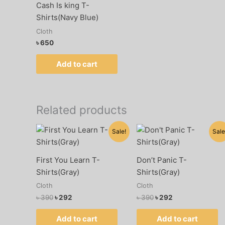
Cash Is king T-
Shirts(Navy Blue)
Cloth
৳
650
Add to cart
Related products
Original
Current
Original
Current
Sale!
Sale
price
price
price
price
was:
is:
was:
is:
৳ 390.
৳ 292.
৳ 390.
৳ 292.
First You Learn T-
Don’t Panic T-
Shirts(Gray)
Shirts(Gray)
Cloth
Cloth
৳
390
৳
292
৳
390
৳
292
Add to cart
Add to cart