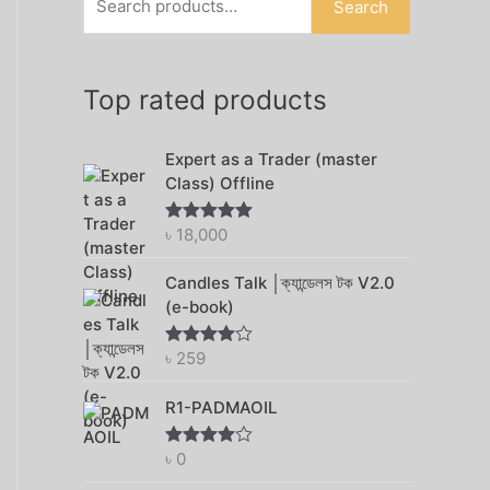
Search
h
f
o
Top rated products
r
:
Expert as a Trader (master
Class) Offline
৳
18,000
Rated
5.00
out of 5
Candles Talk │ক্যান্ডেলস টক V2.0
(e-book)
৳
259
Rated
4.75
out of 5
R1-PADMAOIL
৳
0
Rated
4.75
out of 5