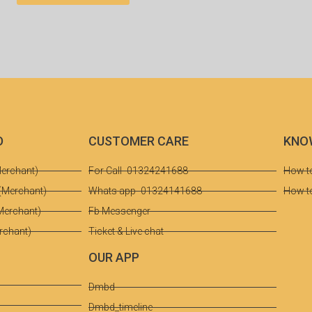
D
CUSTOMER CARE
KNO
erchant)
For Call- 01324241688
How t
(Merchant)
Whats app- 01324141688
How t
Merchant)
Fb Messenger
rchant)
Ticket & Live chat
OUR APP​
Dmbd
Dmbd_timeline