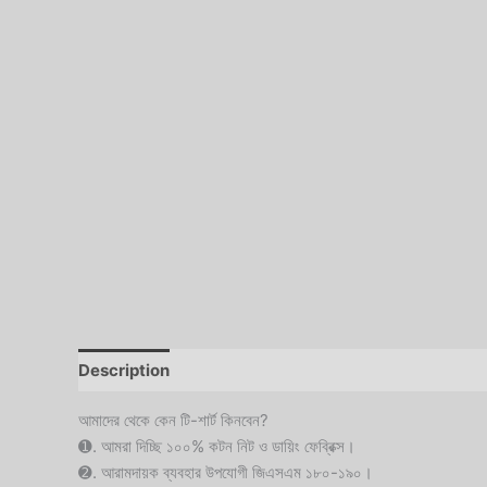
Description
Reviews (0)
আমাদের থেকে কেন টি-শার্ট কিনবেন?
➊. আমরা দিচ্ছি ১০০% কটন নিট ও ডায়িং ফেব্রিক্স।
➋. আরামদায়ক ব্যবহার উপযোগী জিএসএম ১৮০-১৯০।