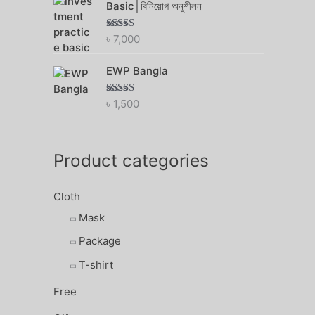
Basic│বিনিয়োগ অনুশীলন
৳
7,000
Rated
4.56
out of 5
EWP Bangla
৳
1,500
Rated
4.00
out
of 5
Product categories
Cloth
Mask
Package
T-shirt
Free