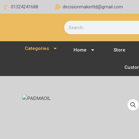
Skip
01324241688
decisionmakerltd@gmail.com
to
content
Search
Categories
Home
Store
Custo