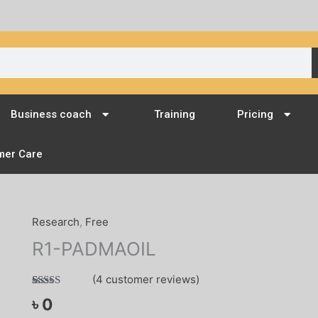
Business coach
Training
Pricing
mer Care
Research
,
Free
R1-
PADMAOIL
R1-PADMAOIL
quantity
(
4
customer reviews)
Rated
4
4.75
৳
0
out of 5
based on