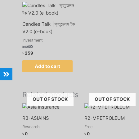
Candles Talk │ক্যান্ডেলস টক
V2.0 (e-book)
Investment
Rated
৳
259
4.75
out of 5
Add to cart
Related products
OUT OF STOCK
OUT OF STOCK
R3-ASIAINS
R2-MPETROLEUM
Research
Free
৳
0
৳
0