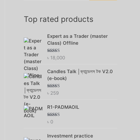
h
f
Top rated products
o
r
Expert as a Trader (master
Class) Offline
:
৳
18,000
Rated
5.00
out of 5
Candles Talk │ক্যান্ডেলস টক V2.0
(e-book)
৳
259
Rated
4.75
out of 5
R1-PADMAOIL
৳
0
Rated
4.75
out of 5
Investment practice