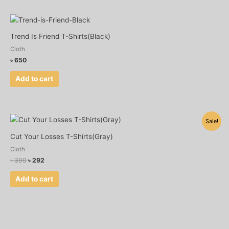
Trend Is Friend T-Shirts(Black)
Cloth
৳
650
Add to cart
Original
Current
Sale!
price
price
was:
is:
Cut Your Losses T-Shirts(Gray)
৳ 390.
৳ 292.
Cloth
৳
390
৳
292
Add to cart