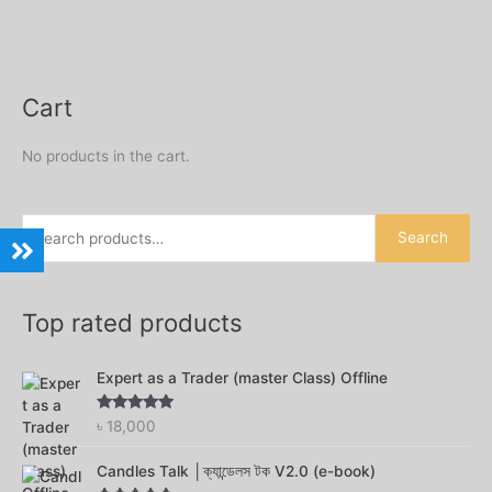
Cart
S
e
No products in the cart.
a
r
c
Search
h
f
o
Top rated products
r
:
Expert as a Trader (master Class) Offline
Rated
5.00
৳
18,000
out of 5
Candles Talk │ক্যান্ডেলস টক V2.0 (e-book)