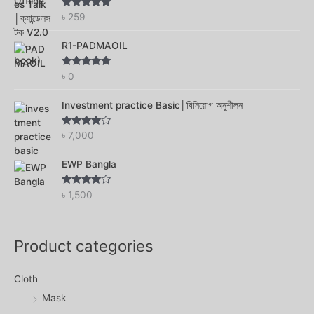
Rated
4.75
৳
259
out of 5
R1-PADMAOIL
Rated
4.75
৳
0
out of 5
Investment practice Basic│বিনিয়োগ অনুশীলন
Rated
4.56
৳
7,000
out of 5
EWP Bangla
Rated
৳
1,500
4.00
out
of 5
Product categories
Cloth
Mask