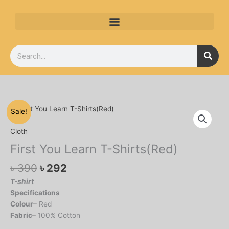
Skip
to
content
Search
Original
Current
First
Sale!
price
price
You
was:
is:
Learn
Cloth
৳ 390.
৳ 292.
T-
First You Learn T-Shirts(Red)
Shirts(Red)
quantity
৳
390
৳
292
T-shirt
Specifications
Colour
– Red
Fabric
– 100% Cotton