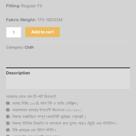
Fitting
-Regular Fit
Fabric Weight-
170-180GSM
Add to cart
Category:
Cloth
Description
Reviews (0)
আমাদের থেকে কেন টি-শার্ট কিনবেন?
➊. আমরা দিচ্ছি ১০০% কটন নিট ও ডায়িং ফেব্রিক্স।
➋. আরামদায়ক ব্যবহার উপযোগী জিএসএম ১৭০-১৮০।
➌. নিজস্ব ফ্যাক্টরিতে সম্পূর্ণ কোয়ালিটি কন্ট্রোল্ড প্রোডাক্ট।
➍. নিজস্ব ইউনিক ডিজাইন যা আপনাকে করে তুলবে আরও ট্রেন্ডি এবং স্টাইলিশ।
➎. ইজি এক্সচেঞ্জ এবং রিটার্ন পলিসি।