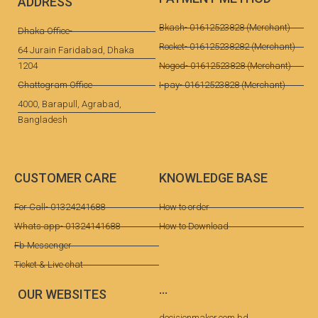
ADDRESS
Bkash- 01612523828 (Merchant)
Dhaka Office-
Rocket- 016125238282 (Merchant)
64 Jurain Faridabad, Dhaka
1204
Nogod- 01612523828 (Merchant)
Chattogram Office
I-pay- 01612523828 (Merchant)
4000, Barapull, Agrabad,
Bangladesh
CUSTOMER CARE
KNOWLEDGE BASE
For Call- 01324241688
How to order
Whats app- 01324141688
How to Download
Fb Messenger
Ticket & Live chat
...
OUR WEBSITES
decisionmaker.com.bd