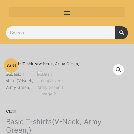
Skip
to
content
Search
Original
Current
Basic
Sale!
price
price
T-
was:
is:
shirts(V-
৳ 320.
৳ 275.
Neck,
Army
Green,)
quantity
Cloth
Basic T-shirts(V-Neck, Army
Green,)