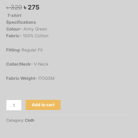
৳
320
৳
275
T-shirt
Specifications
Colour
– Army Green
Fabric
– 100% Cotton
Fitting
-Regular Fit
Collar/Neck
– V-Neck
Fabric Weight-
170GSM
Add to cart
Category:
Cloth