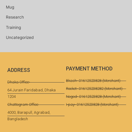
Mug
Research
Training
Uncategorized
PAYMENT METHOD
ADDRESS
Bkash- 01612523828 (Merchant)
Dhaka Office-
Rocket- 016125238282 (Merchant)
64 Jurain Faridabad, Dhaka
1204
Nogod- 01612523828 (Merchant)
Chattogram Office
I-pay- 01612523828 (Merchant)
4000, Barapull, Agrabad,
Bangladesh