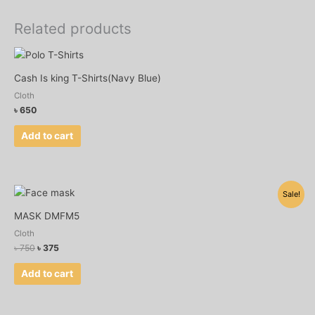
Related products
Cash Is king T-Shirts(Navy Blue)
Cloth
৳
650
Add to cart
Original
Current
Sale!
price
price
was:
is:
MASK DMFM5
৳ 750.
৳ 375.
Cloth
৳
750
৳
375
Add to cart