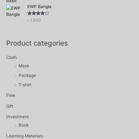
EWP Bangla
Rated
৳
1,500
4.00
out
of 5
Product categories
Cloth
Mask
Package
T-shirt
Free
Gift
Investment
Book
Learning Materials