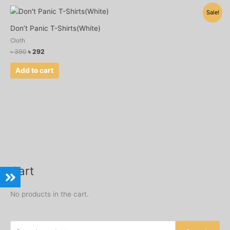
Original
Current
Sale!
price
price
was:
is:
Don’t Panic T-Shirts(White)
৳ 390.
৳ 292.
Cloth
৳
390
৳
292
Add to cart
Cart
S
e
No products in the cart.
a
r
c