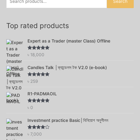
Search
h
f
o
Top rated products
r
:
Expert as a Trader (master Class) Offline
Rated
5.00
৳
18,000
out of 5
Candles Talk │ক্যান্ডেলস টক V2.0 (e-book)
Rated
4.75
৳
259
out of 5
R1-PADMAOIL
Rated
4.75
৳
0
out of 5
Investment practice Basic│বিনিয়োগ অনুশীলন
Rated
4.56
৳
7,000
out of 5