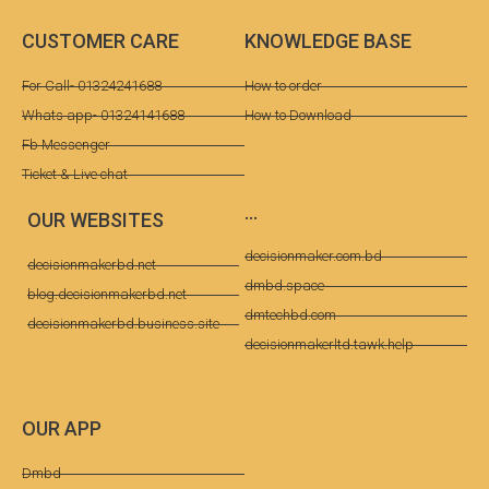
CUSTOMER CARE
KNOWLEDGE BASE
For Call- 01324241688
How to order
Whats app- 01324141688
How to Download
Fb Messenger
Ticket & Live chat
...
OUR WEBSITES
decisionmaker.com.bd
decisionmakerbd.net
dmbd.space
blog.decisionmakerbd.net
dmtechbd.com
decisionmakerbd.business.site
decisionmakerltd.tawk.help
OUR APP​
Dmbd