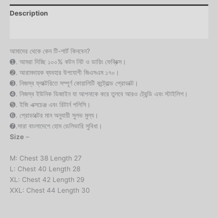
Description
Reviews (0)
আমাদের থেকে কেন টি-শার্ট কিনবেন?
➊. আমরা দিচ্ছি ১০০% কটন নিট ও ডায়িং ফেব্রিক্স।
➋. আরামদায়ক ব্যবহার উপযোগী জিএসএম ১৭০।
➌. নিজস্ব ফ্যাক্টরিতে সম্পূর্ণ কোয়ালিটি কন্ট্রোল্ড প্রোডাক্ট।
➍. নিজস্ব ইউনিক ডিজাইন যা আপনাকে করে তুলবে আরও ট্রেন্ডি এবং স্টাইলিশ।
➎. ইজি এক্সচেঞ্জ এবং রিটার্ন পলিসি।
➏. প্রোডাক্টের মান অনুযায়ী সুলভ মুল্য।
➐.সারা বাংলাদেশে হোম ডেলিভারি সুবিধা।
Size
–
M: Chest 38 Length 27
L: Chest 40 Length 28
XL: Chest 42 Length 29
XXL: Chest 44 Length 30